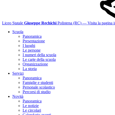
Liceo Statale
Giuseppe Rechichi
Polistena (RC)
— Visita la pagina i
Scuola
Panoramica
Presentazione
I luoghi
Le persone
I numeri della scuola
Le carte della scuola
Organizzazione
La storia
Servizi
Panoramica
Famiglie e studenti
Personale scolastico
Percorsi di studio
Novità
Panoramica
Le notizie
Le circolari
Calendario eventi