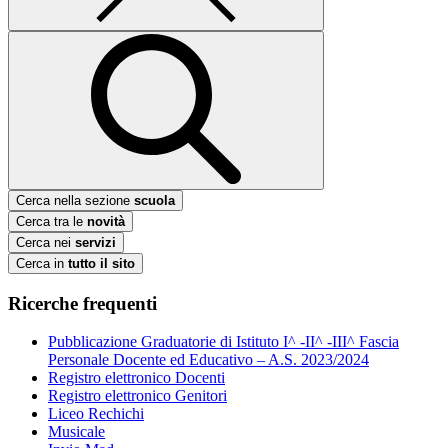
Cerca nella sezione
scuola
Cerca tra le
novità
Cerca nei
servizi
Cerca in
tutto il sito
Ricerche frequenti
Pubblicazione Graduatorie di Istituto I^ -II^ -III^ Fascia
Personale Docente ed Educativo – A.S. 2023/2024
Registro elettronico Docenti
Registro elettronico Genitori
Liceo Rechichi
Musicale