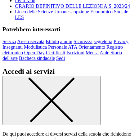
Invio Mad
ORARIO DEFINITIVO DELLE LEZIONI A.S. 2023/24
Liceo delle Scienze Umane – opzione Economico Sociale
LES
Potrebbero interessarti
Servizi
Area riservata
Istituto
alunni
Sicurezza
segreteria
Privacy
Insegnanti
Modulistica
Personale ATA
Orientamento
Registro
elettronico
Open Day
Certificati
Iscrizioni
Mensa
Aule
Storia
dell'arte
Bacheca sindacale
Sedi
Accedi ai servizi
Da qui puoi accedere ai diversi servizi della scuola che richiedono