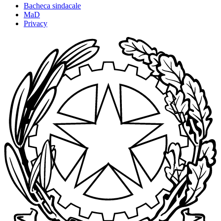
Bacheca sindacale
MaD
Privacy