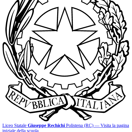
Liceo Statale
Giuseppe Rechichi
Polistena (RC)
— Visita la pagina
iniziale della scuola