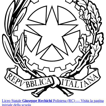
Liceo Statale
Giuseppe Rechichi
Polistena (RC)
— Visita la pagina
iniziale della scuola