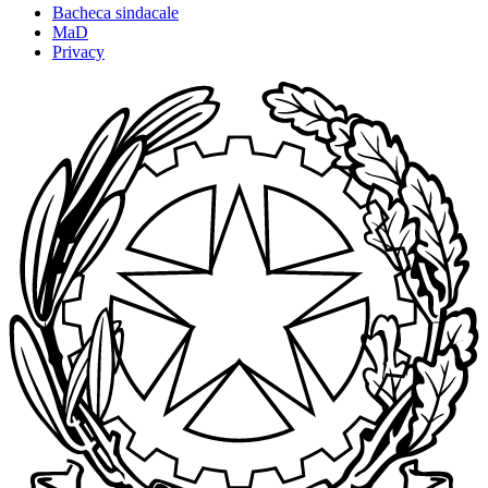
Bacheca sindacale
MaD
Privacy