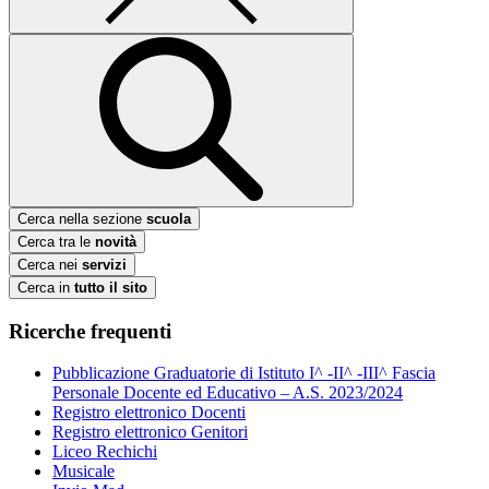
Cerca nella sezione
scuola
Cerca tra le
novità
Cerca nei
servizi
Cerca in
tutto il sito
Ricerche frequenti
Pubblicazione Graduatorie di Istituto I^ -II^ -III^ Fascia
Personale Docente ed Educativo – A.S. 2023/2024
Registro elettronico Docenti
Registro elettronico Genitori
Liceo Rechichi
Musicale