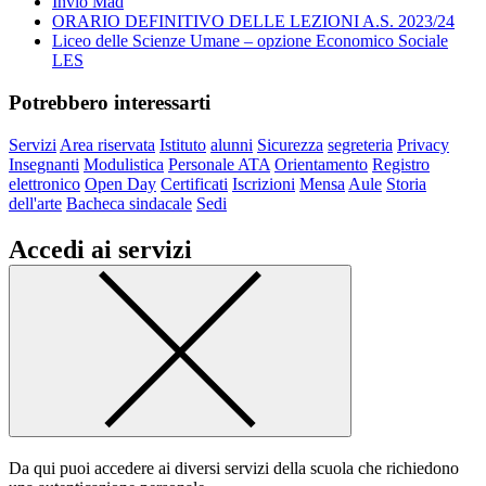
Invio Mad
ORARIO DEFINITIVO DELLE LEZIONI A.S. 2023/24
Liceo delle Scienze Umane – opzione Economico Sociale
LES
Potrebbero interessarti
Servizi
Area riservata
Istituto
alunni
Sicurezza
segreteria
Privacy
Insegnanti
Modulistica
Personale ATA
Orientamento
Registro
elettronico
Open Day
Certificati
Iscrizioni
Mensa
Aule
Storia
dell'arte
Bacheca sindacale
Sedi
Accedi ai servizi
Da qui puoi accedere ai diversi servizi della scuola che richiedono