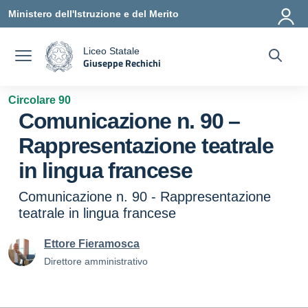
Vai ai contenuti
Vai al menu di navigazione
Vai al footer
Ministero dell'Istruzione e del Merito
Liceo Statale
Giuseppe Rechichi
a
— Visita la pagina iniziale della scuola
Circolare 90
Comunicazione n. 90 –
Rappresentazione teatrale
in lingua francese
Comunicazione n. 90 - Rappresentazione
teatrale in lingua francese
Ettore Fieramosca
Direttore amministrativo