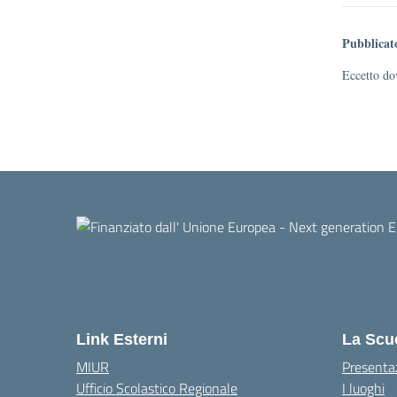
Pubblicat
Eccetto dov
Link Esterni
La Scu
MIUR
Presenta
Ufficio Scolastico Regionale
I luoghi