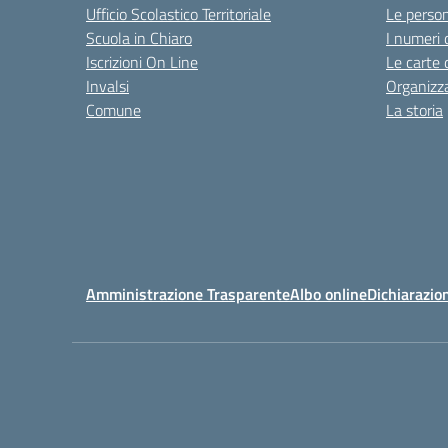
Ufficio Scolastico Territoriale
Le perso
Scuola in Chiaro
I numeri 
Iscrizioni On Line
Le carte 
Invalsi
Organizz
Comune
La storia
Amministrazione Trasparente
Albo online
Dichiarazion