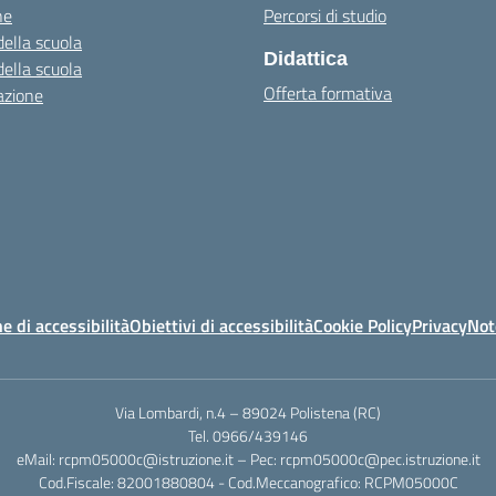
ne
Percorsi di studio
della scuola
Didattica
della scuola
Offerta formativa
azione
e di accessibilità
Obiettivi di accessibilità
Cookie Policy
Privacy
Not
Via Lombardi, n.4 – 89024 Polistena (RC)
Tel. 0966/439146
eMail: rcpm05000c@istruzione.it – Pec: rcpm05000c@pec.istruzione.it
Cod.Fiscale: 82001880804 - Cod.Meccanografico: RCPM05000C