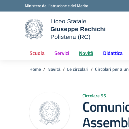
Vai ai contenuti
Vai al menu di navigazione
Vai al footer
Ministero dell'Istruzione e del Merito
Liceo Statale
Giuseppe Rechichi
ale della scuola
Polistena (RC)
— Visita la pagina iniziale d
Scuola
Servizi
Novità
Didattica
Home
Novità
Le circolari
Circolari per alun
Circolare 95
Comunic
Assembl