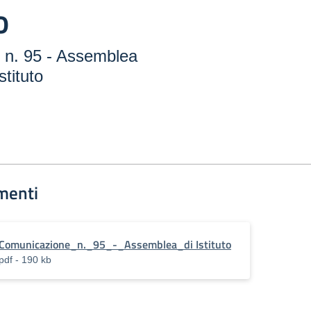
o
 n. 95 - Assemblea
stituto
menti
Comunicazione_n._95_-_Assemblea_di Istituto
pdf - 190 kb