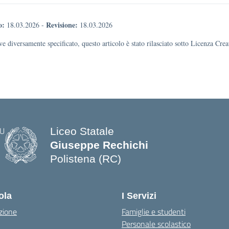
o:
Revisione:
18.03.2026
-
18.03.2026
e diversamente specificato, questo articolo è stato rilasciato sotto Licenza Cr
Liceo Statale
Giuseppe Rechichi
Polistena (RC)
— Visita la pagina iniziale della scuo
ola
I Servizi
zione
Famiglie e studenti
Personale scolastico