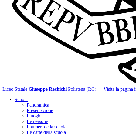
Liceo Statale
Giuseppe Rechichi
Polistena (RC)
— Visita la pagina i
Scuola
Panoramica
Presentazione
I luoghi
Le persone
I numeri della scuola
Le carte della scuola