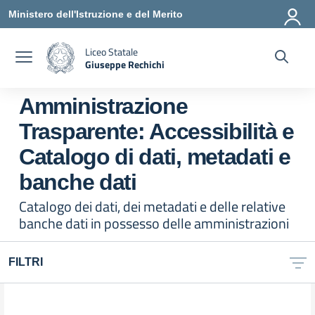
Vai ai contenuti
Vai al menu di navigazione
Vai al footer
Ministero dell'Istruzione e del Merito
Liceo Statale
Giuseppe Rechichi
— Visita la pagina iniziale della scuola
Amministrazione
Trasparente:
Accessibilità e
Catalogo di dati, metadati e
banche dati
Catalogo dei dati, dei metadati e delle relative
banche dati in possesso delle amministrazioni
FILTRI