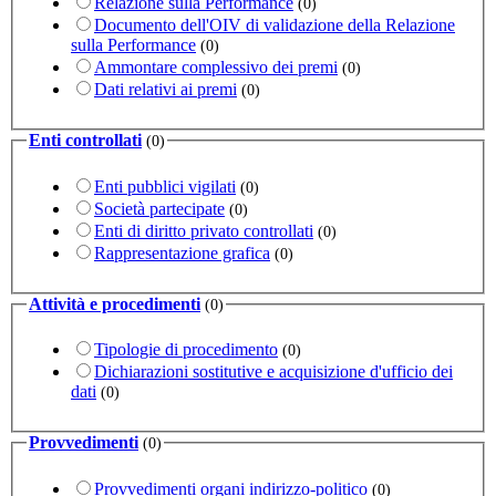
Relazione sulla Performance
(0)
Documento dell'OIV di validazione della Relazione
sulla Performance
(0)
Ammontare complessivo dei premi
(0)
Dati relativi ai premi
(0)
Enti controllati
(0)
Enti pubblici vigilati
(0)
Società partecipate
(0)
Enti di diritto privato controllati
(0)
Rappresentazione grafica
(0)
Attività e procedimenti
(0)
Tipologie di procedimento
(0)
Dichiarazioni sostitutive e acquisizione d'ufficio dei
dati
(0)
Provvedimenti
(0)
Provvedimenti organi indirizzo-politico
(0)