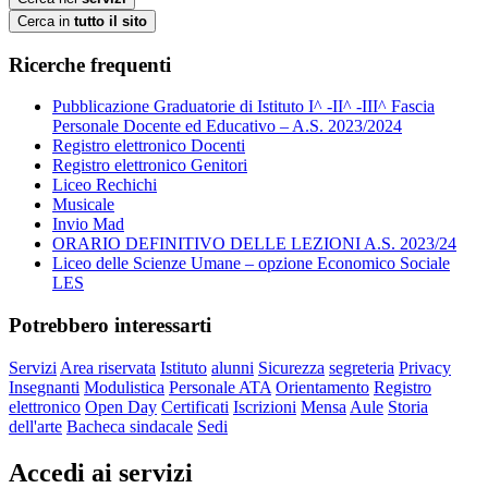
Cerca in
tutto il sito
Ricerche frequenti
Pubblicazione Graduatorie di Istituto I^ -II^ -III^ Fascia
Personale Docente ed Educativo – A.S. 2023/2024
Registro elettronico Docenti
Registro elettronico Genitori
Liceo Rechichi
Musicale
Invio Mad
ORARIO DEFINITIVO DELLE LEZIONI A.S. 2023/24
Liceo delle Scienze Umane – opzione Economico Sociale
LES
Potrebbero interessarti
Servizi
Area riservata
Istituto
alunni
Sicurezza
segreteria
Privacy
Insegnanti
Modulistica
Personale ATA
Orientamento
Registro
elettronico
Open Day
Certificati
Iscrizioni
Mensa
Aule
Storia
dell'arte
Bacheca sindacale
Sedi
Accedi ai servizi