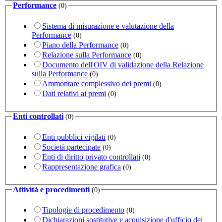
Performance
(0)
Sistema di misurazione e valutazione della
Performance
(0)
Piano della Performance
(0)
Relazione sulla Performance
(0)
Documento dell'OIV di validazione della Relazione
sulla Performance
(0)
Ammontare complessivo dei premi
(0)
Dati relativi ai premi
(0)
Enti controllati
(0)
Enti pubblici vigilati
(0)
Società partecipate
(0)
Enti di diritto privato controllati
(0)
Rappresentazione grafica
(0)
Attività e procedimenti
(0)
Tipologie di procedimento
(0)
Dichiarazioni sostitutive e acquisizione d'ufficio dei