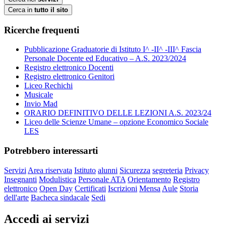
Cerca in
tutto il sito
Ricerche frequenti
Pubblicazione Graduatorie di Istituto I^ -II^ -III^ Fascia
Personale Docente ed Educativo – A.S. 2023/2024
Registro elettronico Docenti
Registro elettronico Genitori
Liceo Rechichi
Musicale
Invio Mad
ORARIO DEFINITIVO DELLE LEZIONI A.S. 2023/24
Liceo delle Scienze Umane – opzione Economico Sociale
LES
Potrebbero interessarti
Servizi
Area riservata
Istituto
alunni
Sicurezza
segreteria
Privacy
Insegnanti
Modulistica
Personale ATA
Orientamento
Registro
elettronico
Open Day
Certificati
Iscrizioni
Mensa
Aule
Storia
dell'arte
Bacheca sindacale
Sedi
Accedi ai servizi