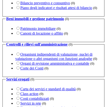
Bilancio preventivo e consuntivo
(0)
Piano degli indicatori e risultati attesi di bilancio
(0)
Beni immobili e gestione patrimonio
(0)
Patrimonio immobiliare
(0)
Canoni di locazione o affitto
(0)
Controlli e rilievi sull'amministrazione
(0)
Organismi indipendenti di valutazione, nuclei di
valutazione o altri organismi con funzioni analoghe
(0)
Organi di revisione amministrativa e contabile
(0)
Corte dei Conti
(0)
Servizi erogati
(0)
Carta dei servizi e standard di qualità
(0)
Class action
(0)
Costi contabilizzati
(0)
Servizi in rete
(0)