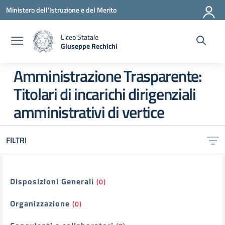
Vai ai contenuti
Vai al menu di navigazione
Vai al footer
Ministero dell'Istruzione e del Merito
Liceo Statale
Giuseppe Rechichi
— Visita la pagina iniziale della scuola
Amministrazione Trasparente:
Titolari di incarichi dirigenziali
amministrativi di vertice
FILTRI
Filtri
Disposizioni Generali
(0)
Organizzazione
(0)