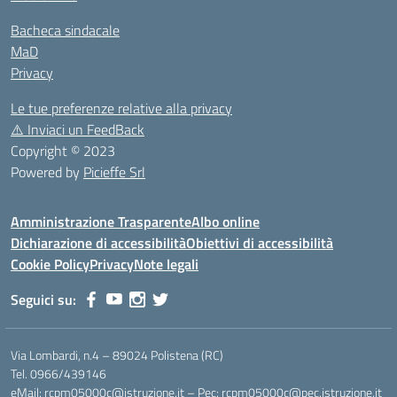
Bacheca sindacale
MaD
Privacy
Le tue preferenze relative alla privacy
⚠️
Inviaci un FeedBack
Copyright © 2023
Powered by
Picieffe Srl
Amministrazione Trasparente
Albo online
Dichiarazione di accessibilità
Obiettivi di accessibilità
Cookie Policy
Privacy
Note legali
Seguici su:
Via Lombardi, n.4 – 89024 Polistena (RC)
Tel. 0966/439146
eMail: rcpm05000c@istruzione.it – Pec: rcpm05000c@pec.istruzione.it