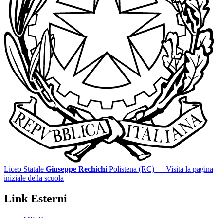
Liceo Statale
Giuseppe Rechichi
Polistena (RC)
— Visita la pagina
iniziale della scuola
Link Esterni