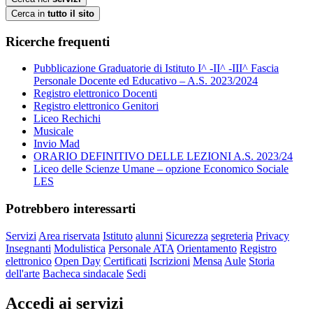
Cerca in
tutto il sito
Ricerche frequenti
Pubblicazione Graduatorie di Istituto I^ -II^ -III^ Fascia
Personale Docente ed Educativo – A.S. 2023/2024
Registro elettronico Docenti
Registro elettronico Genitori
Liceo Rechichi
Musicale
Invio Mad
ORARIO DEFINITIVO DELLE LEZIONI A.S. 2023/24
Liceo delle Scienze Umane – opzione Economico Sociale
LES
Potrebbero interessarti
Servizi
Area riservata
Istituto
alunni
Sicurezza
segreteria
Privacy
Insegnanti
Modulistica
Personale ATA
Orientamento
Registro
elettronico
Open Day
Certificati
Iscrizioni
Mensa
Aule
Storia
dell'arte
Bacheca sindacale
Sedi
Accedi ai servizi