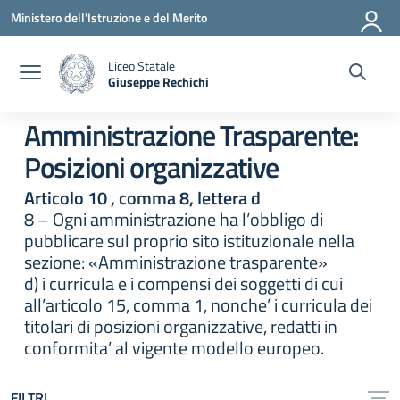
Vai ai contenuti
Vai al menu di navigazione
Vai al footer
Ministero dell'Istruzione e del Merito
Liceo Statale
Giuseppe Rechichi
— Visita la pagina iniziale della scuola
Amministrazione Trasparente:
Posizioni organizzative
Articolo 10 , comma 8, lettera d
8 – Ogni amministrazione ha l’obbligo di
pubblicare sul proprio sito istituzionale nella
sezione: «Amministrazione trasparente»
d) i curricula e i compensi dei soggetti di cui
all’articolo 15, comma 1, nonche’ i curricula dei
titolari di posizioni organizzative, redatti in
conformita’ al vigente modello europeo.
FILTRI