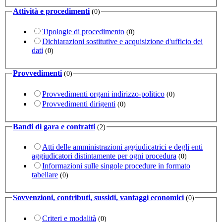
Attività e procedimenti
(0)
Tipologie di procedimento
(0)
Dichiarazioni sostitutive e acquisizione d'ufficio dei
dati
(0)
Provvedimenti
(0)
Provvedimenti organi indirizzo-politico
(0)
Provvedimenti dirigenti
(0)
Bandi di gara e contratti
(2)
Atti delle amministrazioni aggiudicatrici e degli enti
aggiudicatori distintamente per ogni procedura
(0)
Informazioni sulle singole procedure in formato
tabellare
(0)
Sovvenzioni, contributi, sussidi, vantaggi economici
(0)
Criteri e modalità
(0)