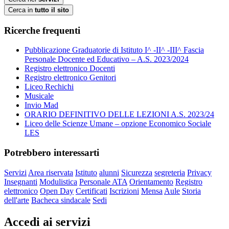
Cerca in
tutto il sito
Ricerche frequenti
Pubblicazione Graduatorie di Istituto I^ -II^ -III^ Fascia
Personale Docente ed Educativo – A.S. 2023/2024
Registro elettronico Docenti
Registro elettronico Genitori
Liceo Rechichi
Musicale
Invio Mad
ORARIO DEFINITIVO DELLE LEZIONI A.S. 2023/24
Liceo delle Scienze Umane – opzione Economico Sociale
LES
Potrebbero interessarti
Servizi
Area riservata
Istituto
alunni
Sicurezza
segreteria
Privacy
Insegnanti
Modulistica
Personale ATA
Orientamento
Registro
elettronico
Open Day
Certificati
Iscrizioni
Mensa
Aule
Storia
dell'arte
Bacheca sindacale
Sedi
Accedi ai servizi