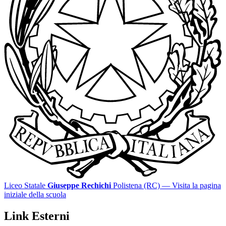
Liceo Statale
Giuseppe Rechichi
Polistena (RC)
— Visita la pagina
iniziale della scuola
Link Esterni