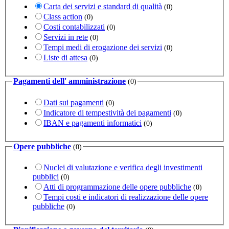
Carta dei servizi e standard di qualità
(0)
Class action
(0)
Costi contabilizzati
(0)
Servizi in rete
(0)
Tempi medi di erogazione dei servizi
(0)
Liste di attesa
(0)
Pagamenti dell' amministrazione
(0)
Dati sui pagamenti
(0)
Indicatore di tempestività dei pagamenti
(0)
IBAN e pagamenti informatici
(0)
Opere pubbliche
(0)
Nuclei di valutazione e verifica degli investimenti
pubblici
(0)
Atti di programmazione delle opere pubbliche
(0)
Tempi costi e indicatori di realizzazione delle opere
pubbliche
(0)