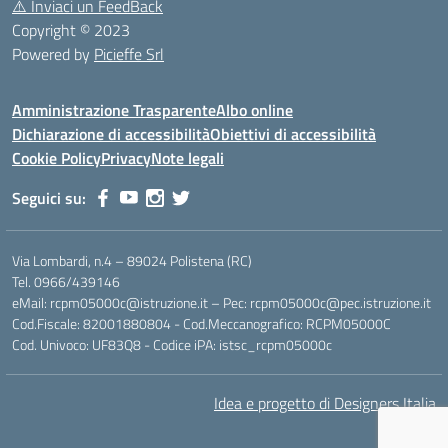
⚠️
Inviaci un FeedBack
Copyright © 2023
Powered by
Picieffe Srl
Amministrazione Trasparente
Albo online
Dichiarazione di accessibilità
Obiettivi di accessibilità
Cookie Policy
Privacy
Note legali
Seguici su:
Via Lombardi, n.4 – 89024 Polistena (RC)
Tel. 0966/439146
eMail: rcpm05000c@istruzione.it – Pec: rcpm05000c@pec.istruzione.it
Cod.Fiscale: 82001880804 - Cod.Meccanografico: RCPM05000C
Cod. Univoco: UF83Q8 - Codice iPA: istsc_rcpm05000c
Idea e progetto di Designers Italia