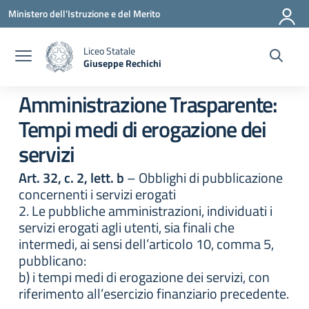
Vai ai contenuti
Vai al menu di navigazione
Vai al footer
Ministero dell'Istruzione e del Merito
Liceo Statale
Giuseppe Rechichi
— Visita la pagina iniziale della scuola
Amministrazione Trasparente:
Tempi medi di erogazione dei
servizi
Art. 32, c. 2, lett. b
– Obblighi di pubblicazione
concernenti i servizi erogati
2. Le pubbliche amministrazioni, individuati i
servizi erogati agli utenti, sia finali che
intermedi, ai sensi dell’articolo 10, comma 5,
pubblicano:
b) i tempi medi di erogazione dei servizi, con
riferimento all’esercizio finanziario precedente.