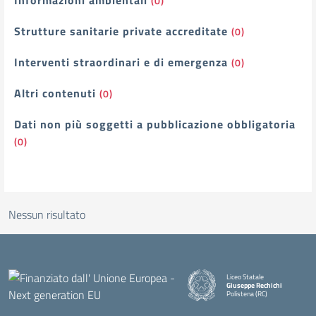
Informazioni ambientali
(0)
Strutture sanitarie private accreditate
(0)
Interventi straordinari e di emergenza
(0)
Altri contenuti
(0)
Dati non più soggetti a pubblicazione obbligatoria
(0)
Nessun risultato
Liceo Statale
Giuseppe Rechichi
Polistena (RC)
— Visita la pagina iniziale della