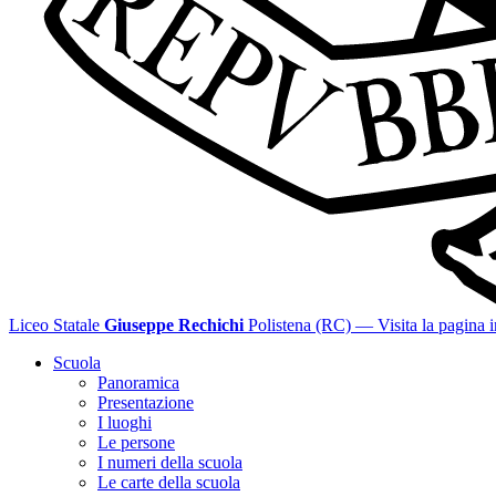
Liceo Statale
Giuseppe Rechichi
Polistena (RC)
— Visita la pagina i
Scuola
Panoramica
Presentazione
I luoghi
Le persone
I numeri della scuola
Le carte della scuola