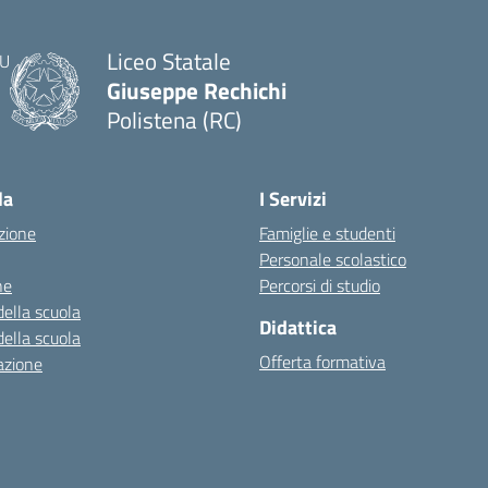
Liceo Statale
Giuseppe Rechichi
Polistena (RC)
— Visita la pagina iniziale della scuola
la
I Servizi
zione
Famiglie e studenti
Personale scolastico
ne
Percorsi di studio
della scuola
Didattica
della scuola
Offerta formativa
azione