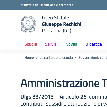
Vai ai contenuti
Vai al menu di navigazione
Vai al footer
Ministero dell'Istruzione e del Merito
Liceo Statale
Giuseppe Rechichi
e della scuola
Polistena (RC)
— Visita la pagina iniziale del
Scuola
Servizi
Novità
Didattica
Home
Le carte della scuola
Sovvenzioni, cont
Amministrazione T
Dlgs 33/2013 – Articolo 26, comma 
contributi, sussidi e attribuzione di 