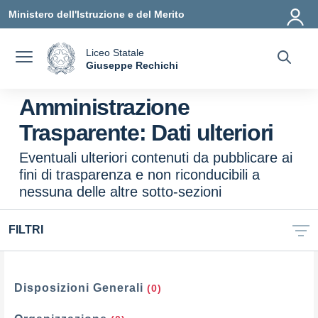
Vai ai contenuti
Vai al menu di navigazione
Vai al footer
Ministero dell'Istruzione e del Merito
Liceo Statale
a
Giuseppe Rechichi
— Visita la pagina iniziale della scuola
Amministrazione
Trasparente:
Dati ulteriori
Eventuali ulteriori contenuti da pubblicare ai
fini di trasparenza e non riconducibili a
nessuna delle altre sotto-sezioni
FILTRI
Filtri
Disposizioni Generali
(0)