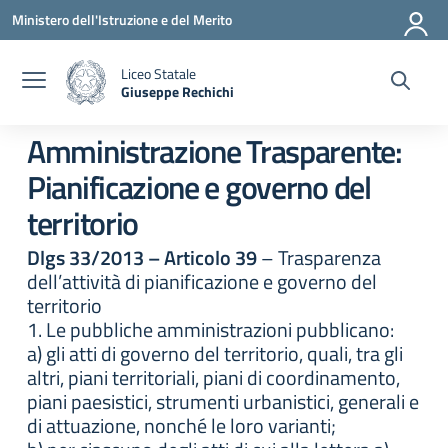
Vai ai contenuti
Vai al menu di navigazione
Vai al footer
Ministero dell'Istruzione e del Merito
Liceo Statale
Giuseppe Rechichi
— Visita la pagina iniziale della scuola
Amministrazione Trasparente:
Pianificazione e governo del
territorio
Dlgs 33/2013 – Articolo 39
– Trasparenza
dell’attività di pianificazione e governo del
territorio
1. Le pubbliche amministrazioni pubblicano:
a) gli atti di governo del territorio, quali, tra gli
altri, piani territoriali, piani di coordinamento,
piani paesistici, strumenti urbanistici, generali e
di attuazione, nonché le loro varianti;