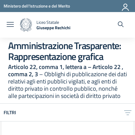
Vai ai contenuti
Vai al menu di navigazione
Vai al footer
Ministero dell'Istruzione e del Merito
Liceo Statale
Giuseppe Rechichi
— Visita la pagina iniziale della scuola
Amministrazione Trasparente:
Rappresentazione grafica
Articolo 22, comma 1, lettera a – Articolo 22 ,
comma 2, 3
– Obblighi di pubblicazione dei dati
relativi agli enti pubblici vigilati, e agli enti di
diritto privato in controllo pubblico, nonché
alle partecipazioni in società di diritto privato
FILTRI