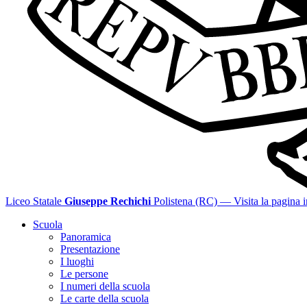
Liceo Statale
Giuseppe Rechichi
Polistena (RC)
— Visita la pagina i
Scuola
Panoramica
Presentazione
I luoghi
Le persone
I numeri della scuola
Le carte della scuola