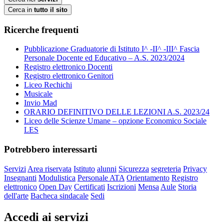
Cerca in
tutto il sito
Ricerche frequenti
Pubblicazione Graduatorie di Istituto I^ -II^ -III^ Fascia
Personale Docente ed Educativo – A.S. 2023/2024
Registro elettronico Docenti
Registro elettronico Genitori
Liceo Rechichi
Musicale
Invio Mad
ORARIO DEFINITIVO DELLE LEZIONI A.S. 2023/24
Liceo delle Scienze Umane – opzione Economico Sociale
LES
Potrebbero interessarti
Servizi
Area riservata
Istituto
alunni
Sicurezza
segreteria
Privacy
Insegnanti
Modulistica
Personale ATA
Orientamento
Registro
elettronico
Open Day
Certificati
Iscrizioni
Mensa
Aule
Storia
dell'arte
Bacheca sindacale
Sedi
Accedi ai servizi