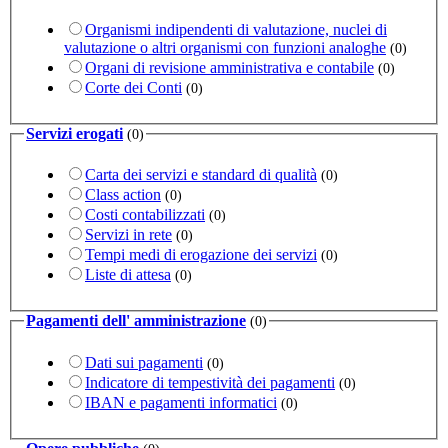
Organismi indipendenti di valutazione, nuclei di
valutazione o altri organismi con funzioni analoghe
(0)
Organi di revisione amministrativa e contabile
(0)
Corte dei Conti
(0)
Servizi erogati
(0)
Carta dei servizi e standard di qualità
(0)
Class action
(0)
Costi contabilizzati
(0)
Servizi in rete
(0)
Tempi medi di erogazione dei servizi
(0)
Liste di attesa
(0)
Pagamenti dell' amministrazione
(0)
Dati sui pagamenti
(0)
Indicatore di tempestività dei pagamenti
(0)
IBAN e pagamenti informatici
(0)