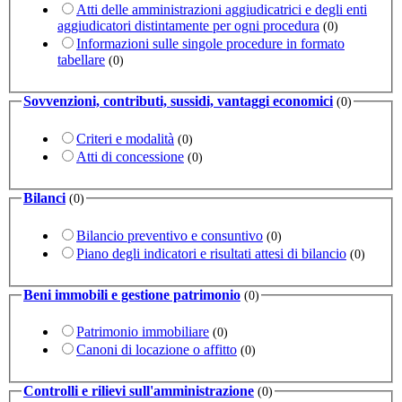
Atti delle amministrazioni aggiudicatrici e degli enti
aggiudicatori distintamente per ogni procedura
(0)
Informazioni sulle singole procedure in formato
tabellare
(0)
Sovvenzioni, contributi, sussidi, vantaggi economici
(0)
Criteri e modalità
(0)
Atti di concessione
(0)
Bilanci
(0)
Bilancio preventivo e consuntivo
(0)
Piano degli indicatori e risultati attesi di bilancio
(0)
Beni immobili e gestione patrimonio
(0)
Patrimonio immobiliare
(0)
Canoni di locazione o affitto
(0)
Controlli e rilievi sull'amministrazione
(0)